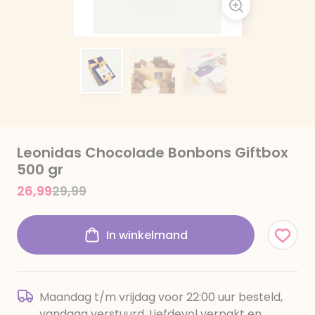
Leonidas Chocolade Bonbons Giftbox
500 gr
Price reduced from
to
26,99
29,99
In winkelmand
Maandag t/m vrijdag voor 22:00 uur besteld,
vandaag verstuurd. Liefdevol verpakt en