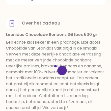
suiker, cacaomassa, cacaoboter, volle melkpoeder,
hazelnoten, melkroom, glucosestroop,
bevochtigingsmiddelen (sorbitolstroop, sorbitol,
xylitol), invertsuiker, boter, glucose-fructosestroop,
Over het cadeau
emulgator : soja lecithine, honing, dextrose,
aardbeien, aroma's, watervrije BOTER, rijstmeel,
Leonidas Chocolade Bonbons Giftbox 500 gr
gesuikerde gecondenseerde MELK, sinaasappelschil,
Een echte klassieker in een prachtige, luxe doos!
voedingszuur : citroenzuur, bietensap,
Chocolade van Leonidas valt altijd in de smaak!
camarguezout, zout, geconcentreerd citroensap,
Verwen met deze heerlijke chocolade verrassing
balsamicoazijn, yuzu sap, tarwe mout, water,
met de meest verfijnde chocolade bonbons.
guerande zout, fruit concentraat, pectine en
Heerlijke pralines, krokante bonbons en ganache,
basilicum.
gemaakt met 100% zuivere cacaoboter en volgens
het traditionele Leonidas receptuur. Een cadeau
dat past bij elk moment en echt betekenis krijgt
dankzij het persoonlijke kaartje dat je meestuurt
met het cadeau. Gefeliciteerd, verjaardag,
bedankje, beterschap, sterkte of zomaar; dit
cadeau past altijd. Wie verras jij?