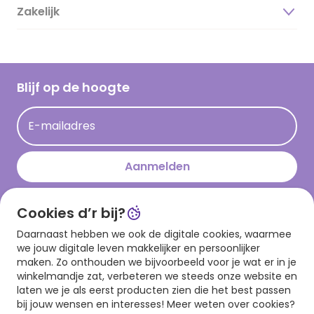
Duurzaamheid
Zakelijk
Magazine
Vacatures
Inspiratieteksten
Inloggen retailer
Werken bij Hallmark
Cadeau inspiratie
Hallmark Kaartclub
Blijf op de hoogte
Op kamp gedichten en versjes
Acties
Leuke en grappige op kamp teksten
E-mailadres
Persberichten
kamppost inspiratie
Aanmelden
Cookies d’r bij?
Download onze app
Daarnaast hebben we ook de digitale cookies, waarmee
we jouw digitale leven makkelijker en persoonlijker
maken. Zo onthouden we bijvoorbeeld voor je wat er in je
winkelmandje zat, verbeteren we steeds onze website en
laten we je als eerst producten zien die het best passen
bij jouw wensen en interesses! Meer weten over cookies?