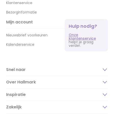
Klantenservice
Bezorginformatie
Mijn account
Hulp nodig?
Onze
Nieuwsbrief voorkeuren
klantenservice
helpt je graag
Kalenderservice
verder.
Snel naar
Over Hallmark
Inspiratie
Over ons
Duurzaamheid
Zakelijk
Magazine