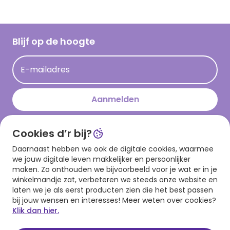
Vacatures
Inspiratieteksten
Inloggen retailer
Werken bij Hallmark
Cadeau inspiratie
Hallmark Kaartclub
Blijf op de hoogte
Op kamp gedichten en versjes
Acties
Leuke en grappige op kamp teksten
E-mailadres
Persberichten
kamppost inspiratie
Aanmelden
Cookies d’r bij?
Download onze app
Daarnaast hebben we ook de digitale cookies, waarmee
we jouw digitale leven makkelijker en persoonlijker
maken. Zo onthouden we bijvoorbeeld voor je wat er in je
winkelmandje zat, verbeteren we steeds onze website en
laten we je als eerst producten zien die het best passen
bij jouw wensen en interesses! Meer weten over cookies?
Klik dan hier.
Algemene voorwaarden
Privacy statement
Cookies