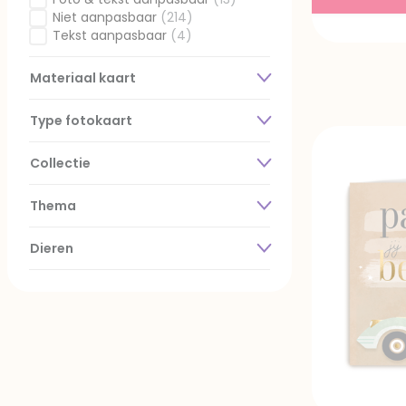
Gefilterd op Voorkant personaliseren: Foto & tekst aan
Niet aanpasbaar
(214)
Gefilterd op Voorkant personaliseren: Niet aanpasbaar
Tekst aanpasbaar
(4)
Gefilterd op Voorkant personaliseren: Tekst aanpasbaar
Materiaal kaart
Type fotokaart
Collectie
Thema
Dieren