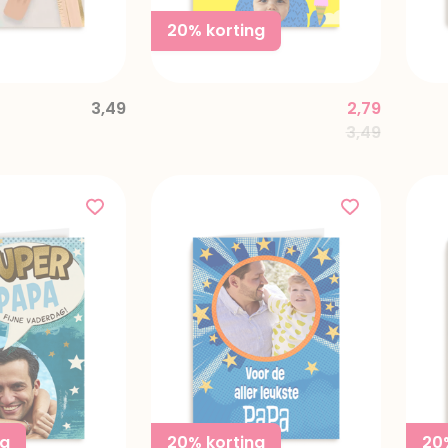
20% korting
3,49
2,79
Price reduc
to
3,49
ng
20% korting
20