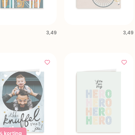
3,49
3,49
ed from
% korting