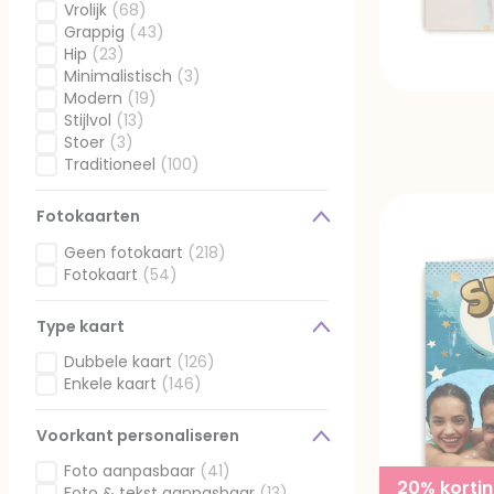
Vrolijk
(68)
Gefilterd op Stijl: Vrolijk
Grappig
(43)
Gefilterd op Stijl: Grappig
Hip
(23)
Gefilterd op Stijl: Hip
Minimalistisch
(3)
Gefilterd op Stijl: Minimalistisch
Modern
(19)
Gefilterd op Stijl: Modern
Stijlvol
(13)
Gefilterd op Stijl: Stijlvol
Stoer
(3)
Gefilterd op Stijl: Stoer
Traditioneel
(100)
Gefilterd op Stijl: Traditioneel
Fotokaarten
Geen fotokaart
(218)
Gefilterd op Fotokaarten: Geen fotokaart
Fotokaart
(54)
Gefilterd op Fotokaarten: Fotokaart
Type kaart
Dubbele kaart
(126)
Gefilterd op Type kaart: Dubbele kaart
Enkele kaart
(146)
Gefilterd op Type kaart: Enkele kaart
Voorkant personaliseren
Foto aanpasbaar
(41)
20% korti
Gefilterd op Voorkant personaliseren: Foto aanpasbaar
Foto & tekst aanpasbaar
(13)