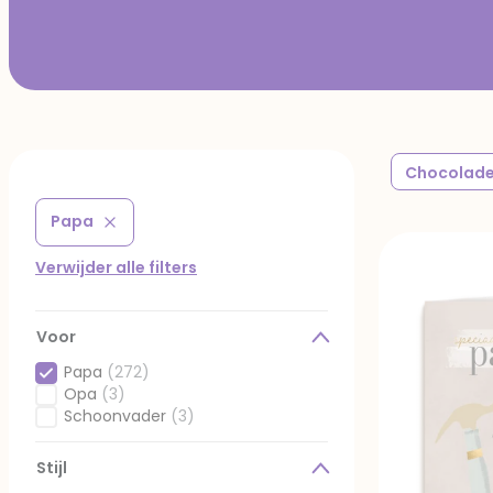
Chocolade
Papa
Verwijder filter Gefilterd op Voor: Papa
Verwijder alle filters
Voor
Papa
(272)
Geselecteerd Gefilterd op Voor: Papa
Opa
(3)
Gefilterd op Voor: Opa
Schoonvader
(3)
Gefilterd op Voor: Schoonvader
Stijl