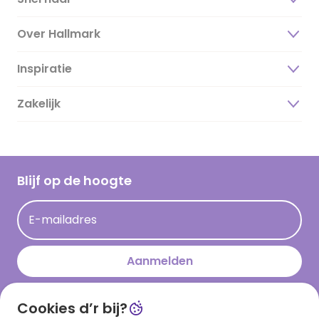
Over Hallmark
Inspiratie
Over ons
Duurzaamheid
Zakelijk
Magazine
Vacatures
Inspiratieteksten
Inloggen retailer
Werken bij Hallmark
Cadeau inspiratie
Hallmark Kaartclub
Blijf op de hoogte
Op kamp gedichten en versjes
Acties
Leuke en grappige op kamp teksten
E-mailadres
Persberichten
kamppost inspiratie
Aanmelden
Cookies d’r bij?
Download onze app