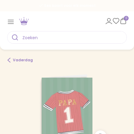
Een kaart voor elk moment
0
Vaderdag