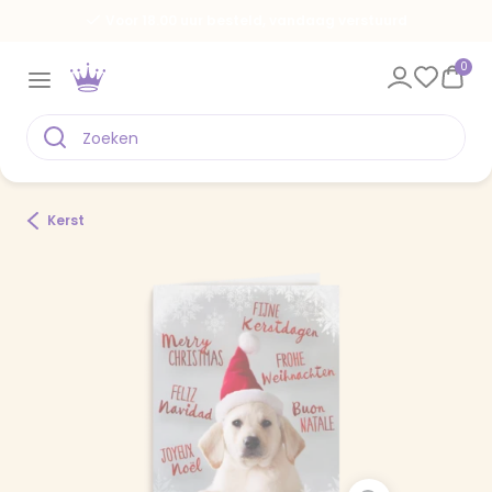
Voor 18.00 uur besteld, vandaag verstuurd
0
Kerst