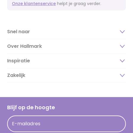
Onze klantenservice
helpt je graag verder.
Snel naar
Over Hallmark
Inspiratie
Over ons
Duurzaamheid
Zakelijk
Magazine
Vacatures
Inspiratieteksten
Inloggen retailer
Werken bij Hallmark
Cadeau inspiratie
Hallmark Kaartclub
Blijf op de hoogte
Op kamp gedichten en versjes
Acties
Leuke en grappige op kamp teksten
E-mailadres
Persberichten
kamppost inspiratie