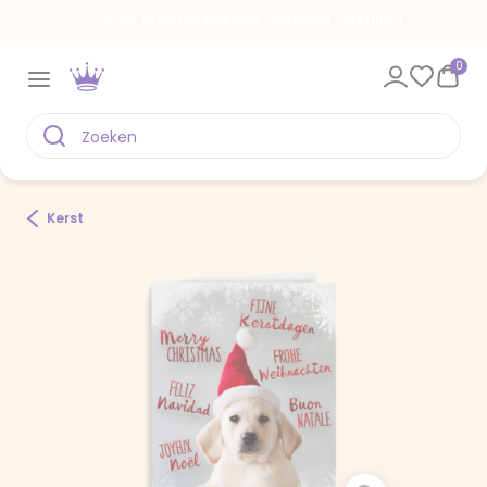
Voor 18.00 uur besteld, vandaag verstuurd
0
Kerst