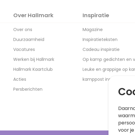
Over Hallmark
Inspiratie
Over ons
Magazine
Duurzaamheid
Inspiratieteksten
Vacatures
Cadeau inspiratie
Werken bij Hallmark
Op kamp gedichten en v
Hallmark Kaartclub
Leuke en grappige op k
Acties
kamppost inspiratie
Coo
Persberichten
Daarna
waarme
persoo
voor je