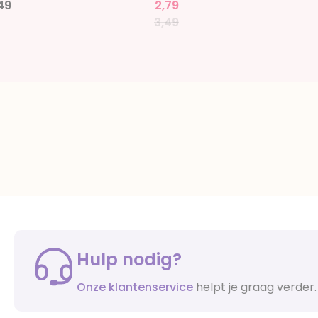
49
2,79
Price reduced from
to
3,49
Hulp nodig?
Onze klantenservice
helpt je graag verder.