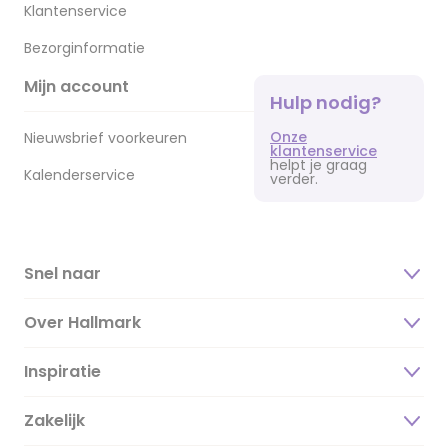
Klantenservice
Bezorginformatie
Mijn account
Hulp nodig?
Onze
Nieuwsbrief voorkeuren
klantenservice
helpt je graag
Kalenderservice
verder.
Snel naar
Over Hallmark
Inspiratie
Over ons
Duurzaamheid
Zakelijk
Magazine