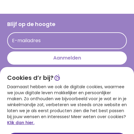
Vacatures
Inspiratieteksten
Inloggen retailer
Werken bij Hallmark
Cadeau inspiratie
Hallmark Kaartclub
Blijf op de hoogte
Op kamp gedichten en versjes
Acties
Leuke en grappige op kamp teksten
E-mailadres
Persberichten
kamppost inspiratie
Aanmelden
Cookies d’r bij?
Download onze app
Daarnaast hebben we ook de digitale cookies, waarmee
we jouw digitale leven makkelijker en persoonlijker
maken. Zo onthouden we bijvoorbeeld voor je wat er in je
winkelmandje zat, verbeteren we steeds onze website en
laten we je als eerst producten zien die het best passen
bij jouw wensen en interesses! Meer weten over cookies?
Klik dan hier.
Algemene voorwaarden
Privacy statement
Cookies