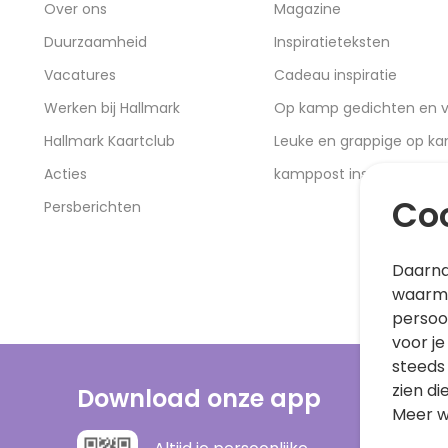
Over ons
Magazine
Duurzaamheid
Inspiratieteksten
Vacatures
Cadeau inspiratie
Werken bij Hallmark
Op kamp gedichten en v
Hallmark Kaartclub
Leuke en grappige op k
Acties
kamppost inspiratie
Coo
Persberichten
Daarna
waarme
persoo
voor je
steeds
zien di
Download onze app
Meer w