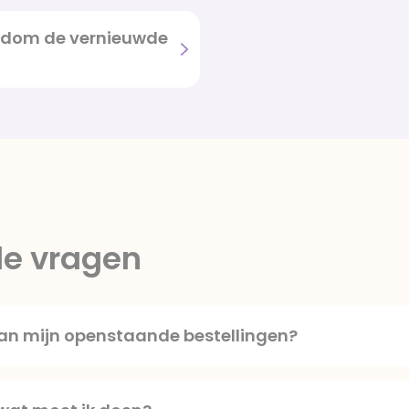
ondom de vernieuwde
de vragen
aan mijn openstaande bestellingen?
e hebt gepland via de website of app, worden gewoon ver
je account alle openstaande orders. Bij de eerste keer inl
 Dat maakt je account op de nieuwe website weer helema