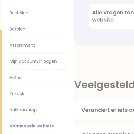
Alle vragen r
Bestellen
website
Betalen
Assortiment
Mijn account/inloggen
Acties
Veelgestel
Zakelijk
Verandert er iets 
Hallmark App
De bestellingen die j
Log dan in. Je ziet in 
Vernieuwde website
wachtwoord aanpassen.