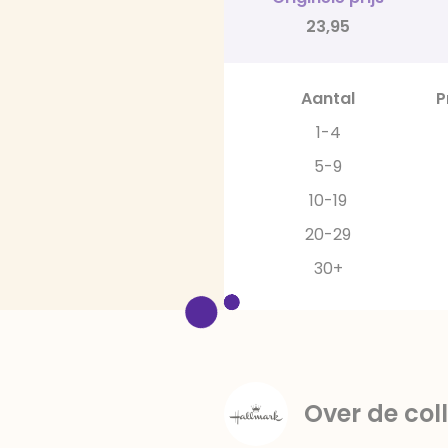
23,95
Aantal
P
1-4
5-9
10-19
20-29
30+
Over de coll