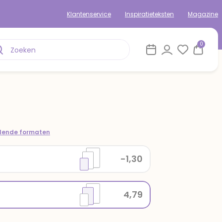
Klantenservice
Inspiratieteksten
Magazine
0
llende formaten
-1,30
4,79