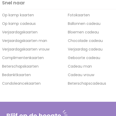
Snel naar
Op kamp kaarten
Fotokaarten
Op kamp cadeaus
Ballonnen cadeau
Verjaardagskaarten
Bloemen cadeau
Verjaardagskaarten man
Chocolade cadeau
Verjaardagskaarten vrouw
Verjaardag cadeau
Complimentenkaarten
Geboorte cadeau
Beterschapskaarten
Cadeau man
Bedanktkaarten
Cadeau vrouw
Condoleancekaarten
Beterschapscadeaus
Blijf op de hoogte