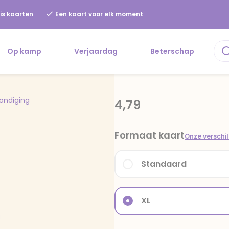
is kaarten
Een kaart voor elk moment
Op kamp
Verjaardag
Beterschap
ondiging
4,79
Formaat kaart
Onze verschi
Standaard
XL