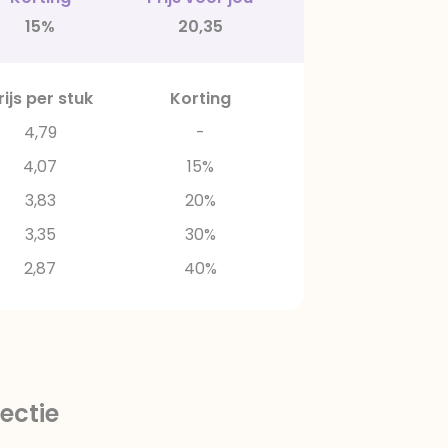
15%
20,35
rijs per stuk
Korting
4,79
-
4,07
15%
3,83
20%
3,35
30%
2,87
40%
ectie