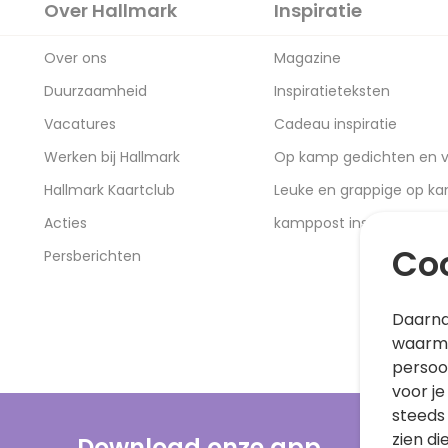
Over Hallmark
Inspiratie
Over ons
Magazine
Duurzaamheid
Inspiratieteksten
Vacatures
Cadeau inspiratie
Werken bij Hallmark
Op kamp gedichten en v
Hallmark Kaartclub
Leuke en grappige op k
Acties
kamppost inspiratie
Coo
Persberichten
Daarna
waarme
persoo
voor je
steeds
zien di
Download onze app