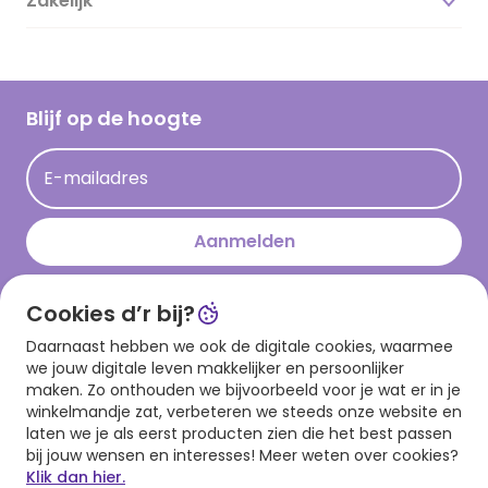
Zakelijk
Magazine
Vacatures
Inspiratieteksten
Inloggen retailer
Werken bij Hallmark
Cadeau inspiratie
Hallmark Kaartclub
Blijf op de hoogte
Op kamp gedichten en versjes
Acties
Leuke en grappige op kamp teksten
E-mailadres
Persberichten
kamppost inspiratie
Aanmelden
Cookies d’r bij?
Download onze app
Daarnaast hebben we ook de digitale cookies, waarmee
we jouw digitale leven makkelijker en persoonlijker
maken. Zo onthouden we bijvoorbeeld voor je wat er in je
winkelmandje zat, verbeteren we steeds onze website en
laten we je als eerst producten zien die het best passen
bij jouw wensen en interesses! Meer weten over cookies?
Klik dan hier.