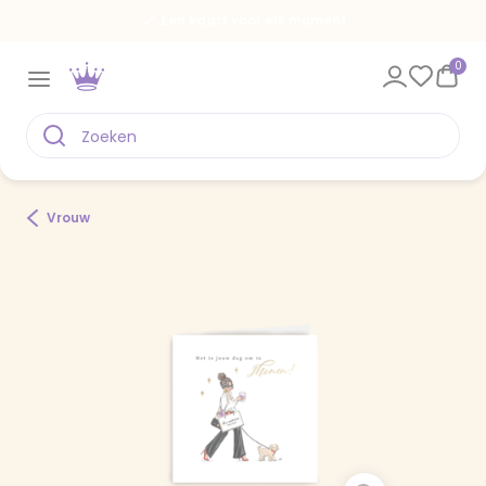
Een kaart voor elk moment
0
Vrouw