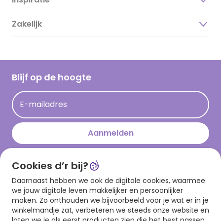
Over ons
Duurzaamheid
Zakelijk
Magazine
Vacatures
Inspiratieteksten
Inloggen retailer
Werken bij Hallmark
Cadeau inspiratie
Hallmark Kaartclub
Blijf op de hoogte
Op kamp gedichten en versjes
Acties
Leuke en grappige op kamp teksten
E-mailadres
Persberichten
kamppost inspiratie
Aanmelden
Cookies d’r bij?
Download onze app
Daarnaast hebben we ook de digitale cookies, waarmee
we jouw digitale leven makkelijker en persoonlijker
maken. Zo onthouden we bijvoorbeeld voor je wat er in je
winkelmandje zat, verbeteren we steeds onze website en
laten we je als eerst producten zien die het best passen