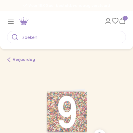
Voor 18.00 uur besteld, vandaag verstuurd
0
Verjaardag