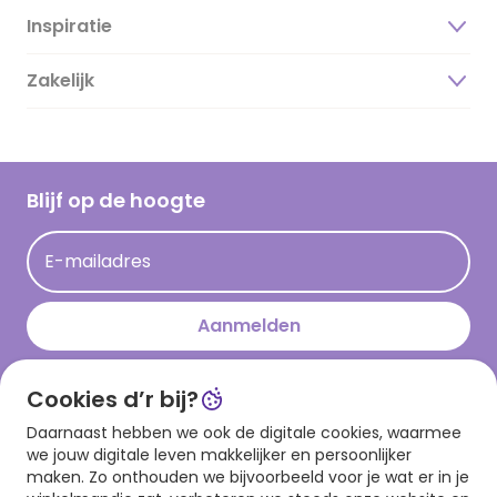
Inspiratie
Over ons
Duurzaamheid
Zakelijk
Magazine
Vacatures
Inspiratieteksten
Inloggen retailer
Werken bij Hallmark
Cadeau inspiratie
Hallmark Kaartclub
Blijf op de hoogte
Op kamp gedichten en versjes
Acties
Leuke en grappige op kamp teksten
E-mailadres
Persberichten
kamppost inspiratie
Aanmelden
Cookies d’r bij?
Download onze app
Daarnaast hebben we ook de digitale cookies, waarmee
we jouw digitale leven makkelijker en persoonlijker
maken. Zo onthouden we bijvoorbeeld voor je wat er in je