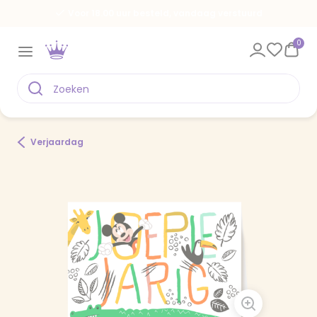
Voor 18.00 uur besteld, vandaag verstuurd
0
Verjaardag