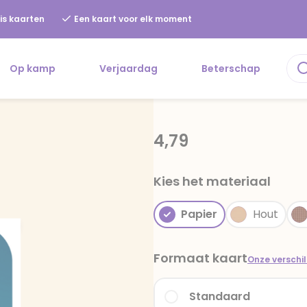
is kaarten
Een kaart voor elk moment
Op kamp
Verjaardag
Beterschap
4,79
Kies het materiaal
Papier
Hout
Formaat kaart
Onze verschi
Standaard