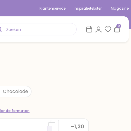
Klantenservice
Inspiratieteksten
Magazine
0
Chocolade
llende formaten
-1,30