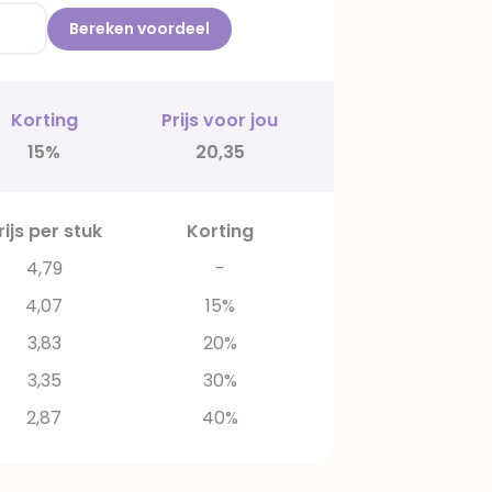
Bereken voordeel
Korting
Prijs voor jou
15%
20,35
rijs per stuk
Korting
4,79
-
4,07
15%
3,83
20%
3,35
30%
2,87
40%