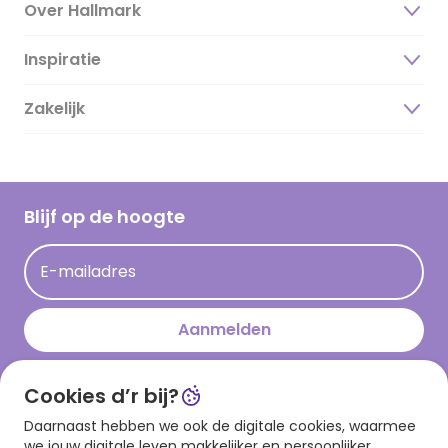
Over Hallmark
Inspiratie
Over ons
Duurzaamheid
Zakelijk
Magazine
Vacatures
Inspiratieteksten
Inloggen retailer
Werken bij Hallmark
Cadeau inspiratie
Hallmark Kaartclub
Blijf op de hoogte
Op kamp gedichten en versjes
Acties
Leuke en grappige op kamp teksten
E-mailadres
Persberichten
kamppost inspiratie
Aanmelden
Cookies d’r bij?
Download onze app
Daarnaast hebben we ook de digitale cookies, waarmee
we jouw digitale leven makkelijker en persoonlijker