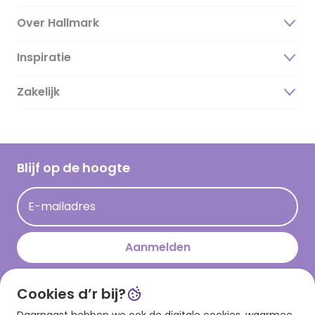
Over Hallmark
Inspiratie
Over ons
Duurzaamheid
Zakelijk
Magazine
Vacatures
Inspiratieteksten
Inloggen retailer
Werken bij Hallmark
Cadeau inspiratie
Hallmark Kaartclub
Blijf op de hoogte
Op kamp gedichten en versjes
Acties
Leuke en grappige op kamp teksten
E-mailadres
Persberichten
kamppost inspiratie
Aanmelden
Cookies d’r bij?
Download onze app