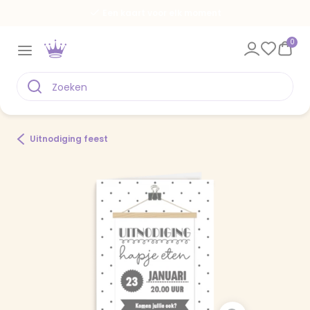
Een kaart voor elk moment
0
Uitnodiging feest