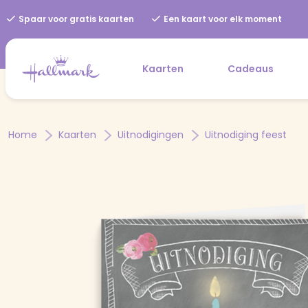
Spaar voor gratis kaarten
Een kaart voor elk moment
Kaarten
Cadeaus
Home
Kaarten
Uitnodigingen
Uitnodiging feest