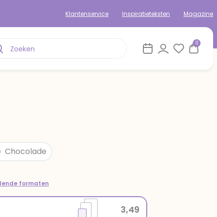
Klantenservice
Inspiratieteksten
Magazine
0
Chocolade
llende formaten
3,49