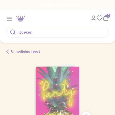
Een kaart voor elk moment
0
Uitnodiging feest