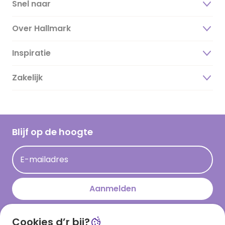
Snel naar
Over Hallmark
Inspiratie
Over ons
Duurzaamheid
Zakelijk
Magazine
Vacatures
Inspiratieteksten
Inloggen retailer
Werken bij Hallmark
Cadeau inspiratie
Hallmark Kaartclub
Blijf op de hoogte
Op kamp gedichten en versjes
Acties
Leuke en grappige op kamp teksten
E-mailadres
Persberichten
kamppost inspiratie
Aanmelden
Cookies d’r bij?