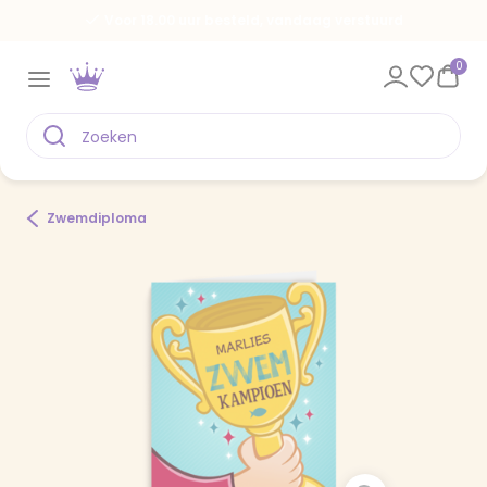
Voor 18.00 uur besteld, vandaag verstuurd
0
Zwemdiploma