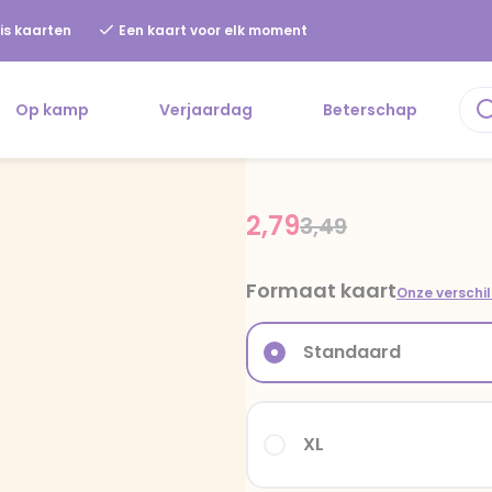
is kaarten
Een kaart voor elk moment
Op kamp
Verjaardag
Beterschap
2,79
Price reduced fr
to
3,49
Formaat kaart
Onze verschi
Standaard
XL