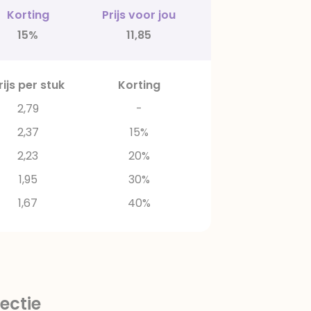
Korting
Prijs voor jou
15%
11,85
rijs per stuk
Korting
2,79
-
2,37
15%
2,23
20%
1,95
30%
1,67
40%
ectie