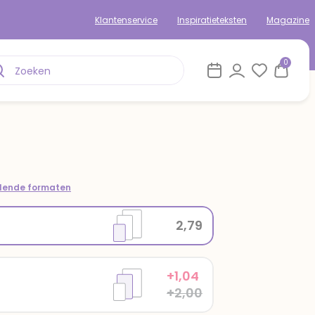
Klantenservice
Inspiratieteksten
Magazine
0
om
llende formaten
2,79
+1,04
+2,00