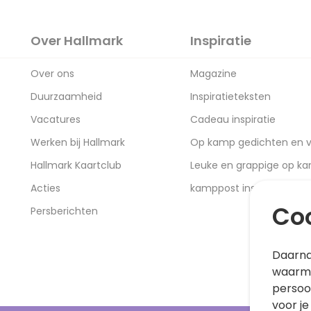
Over Hallmark
Inspiratie
Over ons
Magazine
Duurzaamheid
Inspiratieteksten
Vacatures
Cadeau inspiratie
Werken bij Hallmark
Op kamp gedichten en v
Hallmark Kaartclub
Leuke en grappige op k
Acties
kamppost inspiratie
Coo
Persberichten
Daarna
waarme
persoo
voor je