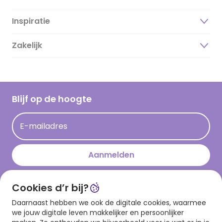
Inspiratie
Over ons
Duurzaamheid
Zakelijk
Magazine
Vacatures
Inspiratieteksten
Inloggen retailer
Werken bij Hallmark
Cadeau inspiratie
Hallmark Kaartclub
Blijf op de hoogte
Op kamp gedichten en versjes
Acties
Leuke en grappige op kamp teksten
E-mailadres
Persberichten
kamppost inspiratie
Aanmelden
Cookies d’r bij?
Download onze app
Daarnaast hebben we ook de digitale cookies, waarmee
we jouw digitale leven makkelijker en persoonlijker