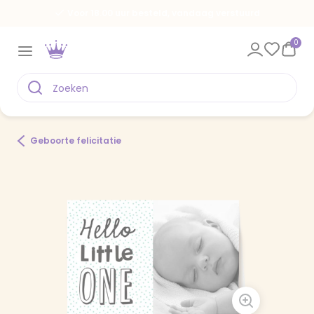
Voor 18.00 uur besteld, vandaag verstuurd
0
Geboorte felicitatie