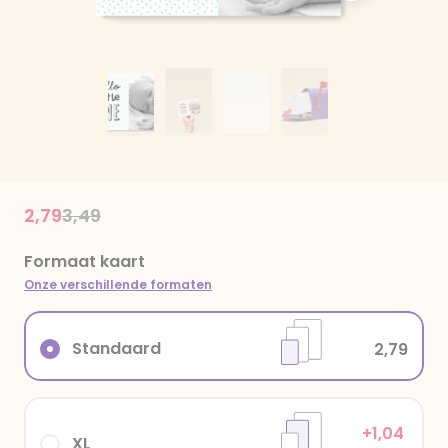
Price reduced from
to
2,79
3,49
Formaat kaart
Onze verschillende formaten
Standaard
2,79
+1,04
XL