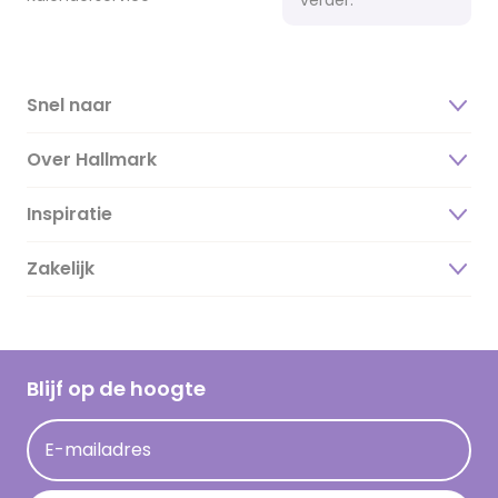
Snel naar
Over Hallmark
Inspiratie
Over ons
Duurzaamheid
Zakelijk
Magazine
Vacatures
Inspiratieteksten
Inloggen retailer
Werken bij Hallmark
Cadeau inspiratie
Hallmark Kaartclub
Blijf op de hoogte
Op kamp gedichten en versjes
Acties
Leuke en grappige op kamp teksten
E-mailadres
Persberichten
kamppost inspiratie