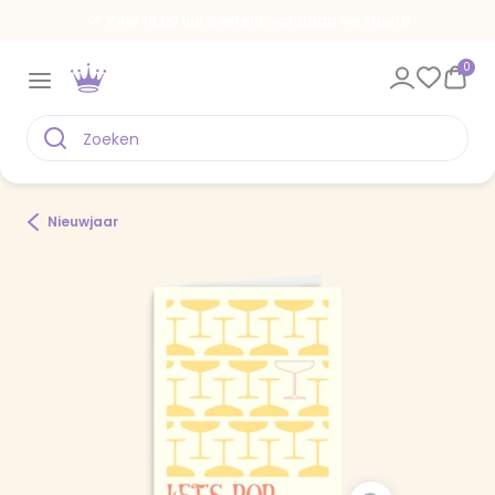
Voor 18.00 uur besteld, vandaag verstuurd
0
Nieuwjaar