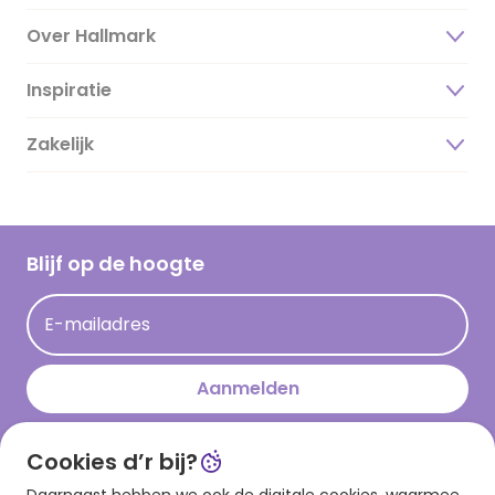
Over Hallmark
Inspiratie
Over ons
Duurzaamheid
Zakelijk
Magazine
Vacatures
Inspiratieteksten
Inloggen retailer
Werken bij Hallmark
Cadeau inspiratie
Hallmark Kaartclub
Blijf op de hoogte
Op kamp gedichten en versjes
Acties
Leuke en grappige op kamp teksten
E-mailadres
Persberichten
kamppost inspiratie
Aanmelden
Cookies d’r bij?
Download onze app