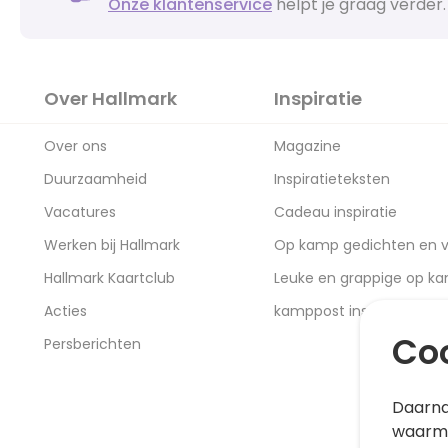
Onze klantenservice
helpt je graag verder.
Over Hallmark
Inspiratie
Over ons
Magazine
Duurzaamheid
Inspiratieteksten
Vacatures
Cadeau inspiratie
Werken bij Hallmark
Op kamp gedichten en v
Hallmark Kaartclub
Leuke en grappige op k
Acties
kamppost inspiratie
Coo
Persberichten
Daarna
waarme