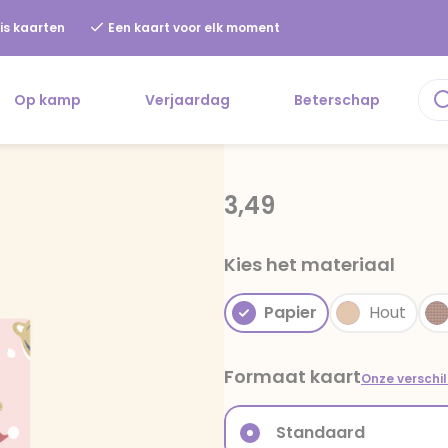
is kaarten
Een kaart voor elk moment
Op kamp
Verjaardag
Beterschap
3,49
Kies het materiaal
Papier
Hout
Formaat kaart
Onze verschi
Standaard