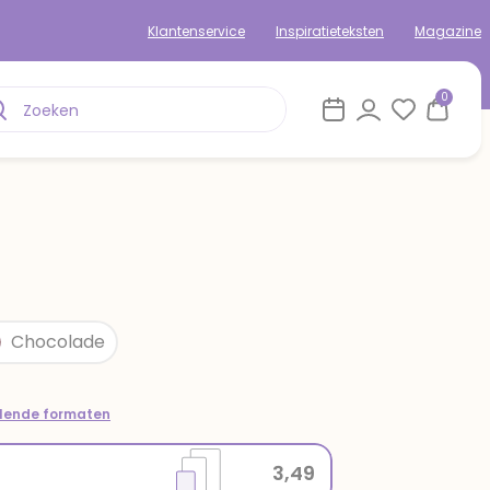
Klantenservice
Inspiratieteksten
Magazine
0
Chocolade
llende formaten
3,49