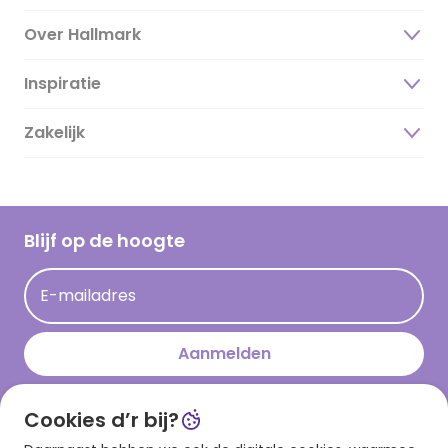
Over Hallmark
Inspiratie
Over ons
Duurzaamheid
Zakelijk
Magazine
Vacatures
Inspiratieteksten
Inloggen retailer
Werken bij Hallmark
Cadeau inspiratie
Hallmark Kaartclub
Blijf op de hoogte
Op kamp gedichten en versjes
Acties
Leuke en grappige op kamp teksten
E-mailadres
Persberichten
kamppost inspiratie
Aanmelden
Cookies d’r bij?
Download onze app