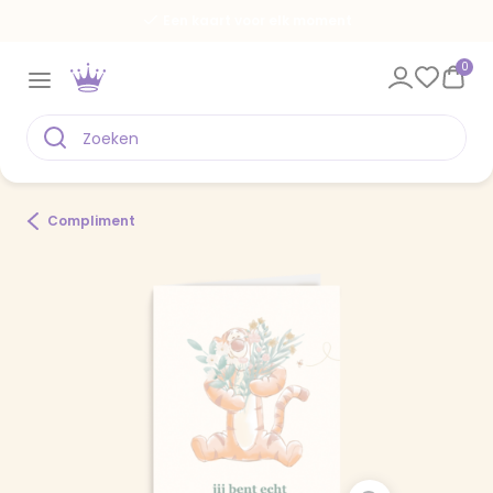
Een kaart voor elk moment
0
Compliment