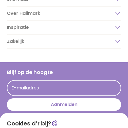
Over Hallmark
Inspiratie
Over ons
Duurzaamheid
Zakelijk
Magazine
Vacatures
Inspiratieteksten
Inloggen retailer
Werken bij Hallmark
Cadeau inspiratie
Hallmark Kaartclub
Blijf op de hoogte
Op kamp gedichten en versjes
Acties
Leuke en grappige op kamp teksten
E-mailadres
Persberichten
kamppost inspiratie
Aanmelden
Cookies d’r bij?
Download onze app