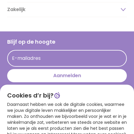
Duurzaamheid
Zakelijk
Magazine
Vacatures
Inspiratieteksten
Inloggen retailer
Werken bij Hallmark
Cadeau inspiratie
Hallmark Kaartclub
Blijf op de hoogte
Op kamp gedichten en versjes
Acties
Leuke en grappige op kamp teksten
E-mailadres
Persberichten
kamppost inspiratie
Aanmelden
Cookies d’r bij?
Download onze app
Daarnaast hebben we ook de digitale cookies, waarmee
we jouw digitale leven makkelijker en persoonlijker
maken. Zo onthouden we bijvoorbeeld voor je wat er in je
winkelmandje zat, verbeteren we steeds onze website en
laten we je als eerst producten zien die het best passen