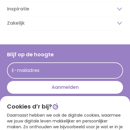
Inspiratie
Over ons
Duurzaamheid
Zakelijk
Magazine
Vacatures
Inspiratieteksten
Inloggen retailer
Werken bij Hallmark
Cadeau inspiratie
Hallmark Kaartclub
Blijf op de hoogte
Op kamp gedichten en versjes
Acties
Leuke en grappige op kamp teksten
E-mailadres
Persberichten
kamppost inspiratie
Aanmelden
Cookies d’r bij?
Download onze app
Daarnaast hebben we ook de digitale cookies, waarmee
we jouw digitale leven makkelijker en persoonlijker
maken. Zo onthouden we bijvoorbeeld voor je wat er in je