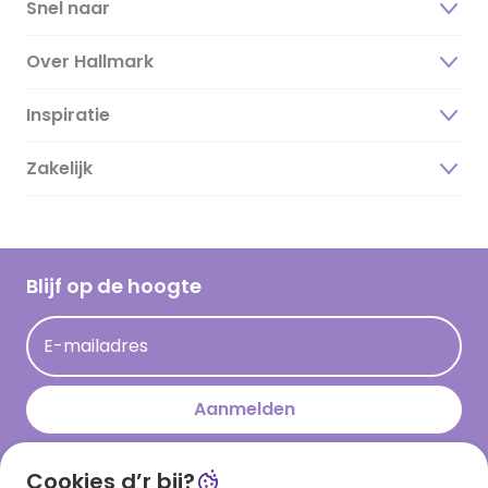
Snel naar
Over Hallmark
Inspiratie
Over ons
Duurzaamheid
Zakelijk
Magazine
Vacatures
Inspiratieteksten
Inloggen retailer
Werken bij Hallmark
Cadeau inspiratie
Hallmark Kaartclub
Blijf op de hoogte
Op kamp gedichten en versjes
Acties
Leuke en grappige op kamp teksten
E-mailadres
Persberichten
kamppost inspiratie
Aanmelden
Cookies d’r bij?