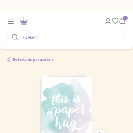
Voor 18.00 uur besteld, vandaag verstuurd
0
Beterschapskaarten