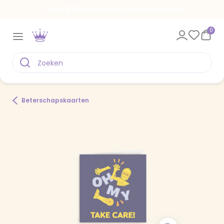
Voor 18.00 uur besteld, vandaag verstuurd
0
Beterschapskaarten