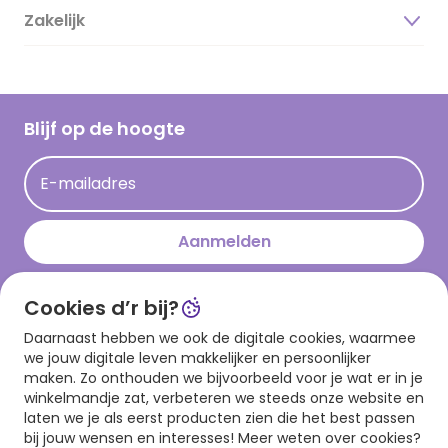
Duurzaamheid
Zakelijk
Magazine
Vacatures
Inspiratieteksten
Inloggen retailer
Werken bij Hallmark
Cadeau inspiratie
Hallmark Kaartclub
Blijf op de hoogte
Op kamp gedichten en versjes
Acties
Leuke en grappige op kamp teksten
E-mailadres
Persberichten
kamppost inspiratie
Aanmelden
Cookies d’r bij?
Download onze app
Daarnaast hebben we ook de digitale cookies, waarmee
we jouw digitale leven makkelijker en persoonlijker
maken. Zo onthouden we bijvoorbeeld voor je wat er in je
winkelmandje zat, verbeteren we steeds onze website en
laten we je als eerst producten zien die het best passen
bij jouw wensen en interesses! Meer weten over cookies?