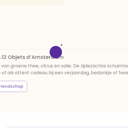
o.12 Objets d’Amsterdam
 groene thee, citrus en salie. De zijdezachte schuimtextu
f als attent cadeau bij een verjaardag, bedankje of fee
vriendschap