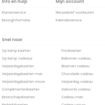
Info en hulp
Mijn account
Klantenservice
Nieuwsbrief voorkeuren
Bezorginformatie
Kalenderservice
Snel naar
Op kamp kaarten
Fotokaarten
Op kamp cadeaus
Ballonnen cadeau
Verjaardagskaarten
Bloemen cadeau
Verjaardagskaarten man
Chocolade cadeau
Verjaardagskaarten vrouw
Verjaardag cadeau
Complimentenkaarten
Geboorte cadeau
Beterschapskaarten
Cadeau man
Bedanktkaarten
Cadeau vrouw