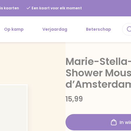
is kaarten
Een kaart voor elk moment
Op kamp
Verjaardag
Beterschap
Marie-Stella-
Shower Mouss
d’Amsterda
15,99
In w