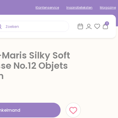
Klantenservice
Inspiratieteksten
Magazine
0
Maris Silky Soft
e No.12 Objets
m
inkelmand