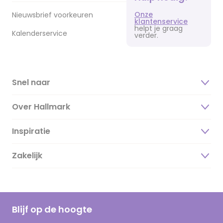
Onze
Nieuwsbrief voorkeuren
klantenservice
helpt je graag
Kalenderservice
verder.
Snel naar
Over Hallmark
Inspiratie
Over ons
Duurzaamheid
Zakelijk
Magazine
Vacatures
Inspiratieteksten
Inloggen retailer
Werken bij Hallmark
Cadeau inspiratie
Hallmark Kaartclub
Blijf op de hoogte
Op kamp gedichten en versjes