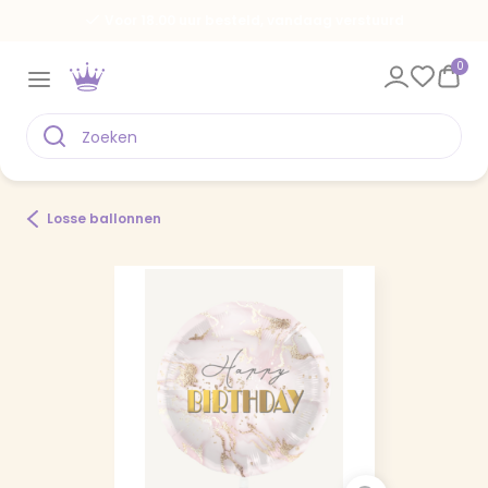
Voor 18.00 uur besteld, vandaag verstuurd
0
Losse ballonnen