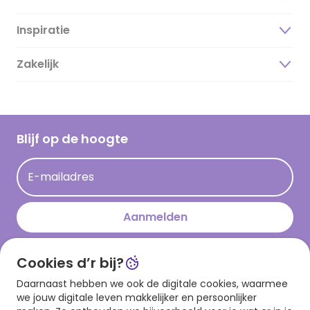
Inspiratie
Over ons
Duurzaamheid
Zakelijk
Magazine
Vacatures
Inspiratieteksten
Inloggen retailer
Werken bij Hallmark
Cadeau inspiratie
Hallmark Kaartclub
Blijf op de hoogte
Op kamp gedichten en versjes
Acties
Leuke en grappige op kamp teksten
E-mailadres
Persberichten
kamppost inspiratie
Aanmelden
Cookies d’r bij?
Download onze app
Daarnaast hebben we ook de digitale cookies, waarmee
we jouw digitale leven makkelijker en persoonlijker