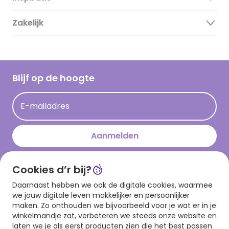
Duurzaamheid
Zakelijk
Magazine
Vacatures
Inspiratieteksten
Inloggen retailer
Werken bij Hallmark
Cadeau inspiratie
Hallmark Kaartclub
Blijf op de hoogte
Op kamp gedichten en versjes
Acties
Leuke en grappige op kamp teksten
E-mailadres
Persberichten
kamppost inspiratie
Aanmelden
Cookies d’r bij?
Download onze app
Daarnaast hebben we ook de digitale cookies, waarmee
we jouw digitale leven makkelijker en persoonlijker
maken. Zo onthouden we bijvoorbeeld voor je wat er in je
winkelmandje zat, verbeteren we steeds onze website en
laten we je als eerst producten zien die het best passen