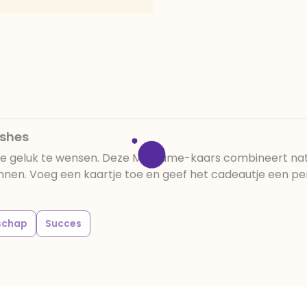
ishes
tje geluk te wensen. Deze My Flame-kaars combineert natu
n. Voeg een kaartje toe en geef het cadeautje een persoo
dschap
Succes