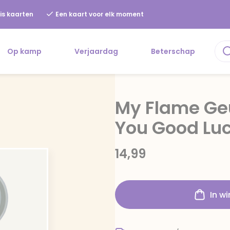
is kaarten
Een kaart voor elk moment
Op kamp
Verjaardag
Beterschap
My Flame Ge
You Good Lu
14,99
In w