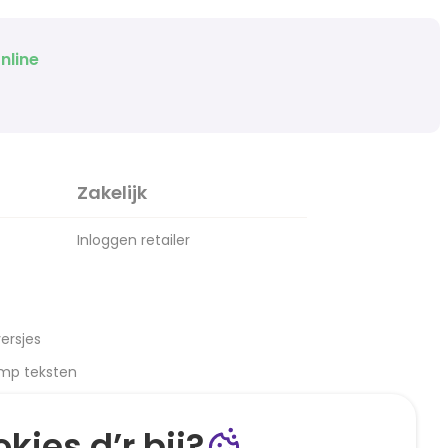
nline
Zakelijk
Inloggen retailer
ersjes
amp teksten
kies d’r bij?