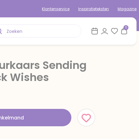
Klantenservice
Inspiratieteksten
Magazine
0
urkaars Sending
ck Wishes
inkelmand