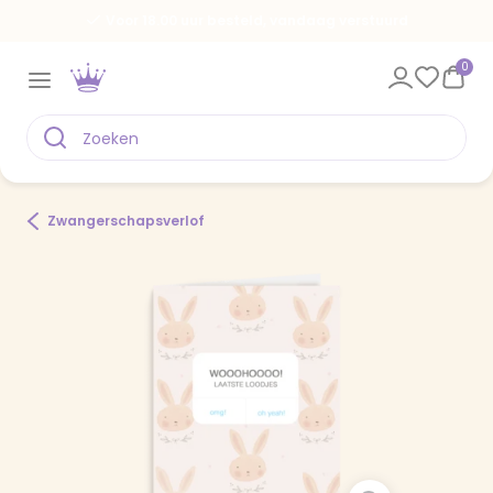
Voor 18.00 uur besteld, vandaag verstuurd
0
Zwangerschapsverlof