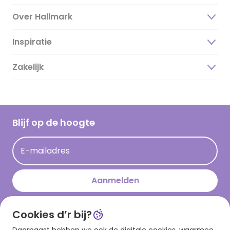
Over Hallmark
Inspiratie
Over ons
Duurzaamheid
Zakelijk
Magazine
Vacatures
Inspiratieteksten
Inloggen retailer
Werken bij Hallmark
Cadeau inspiratie
Hallmark Kaartclub
Blijf op de hoogte
Op kamp gedichten en versjes
Acties
Leuke en grappige op kamp teksten
E-mailadres
Persberichten
kamppost inspiratie
Aanmelden
Cookies d’r bij?
Download onze app