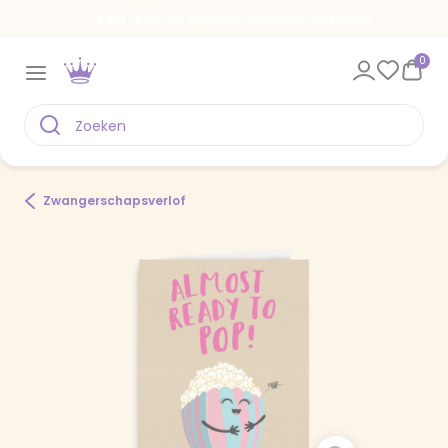
Voor 18.00 uur besteld, vandaag verstuurd
0
Zwangerschapsverlof