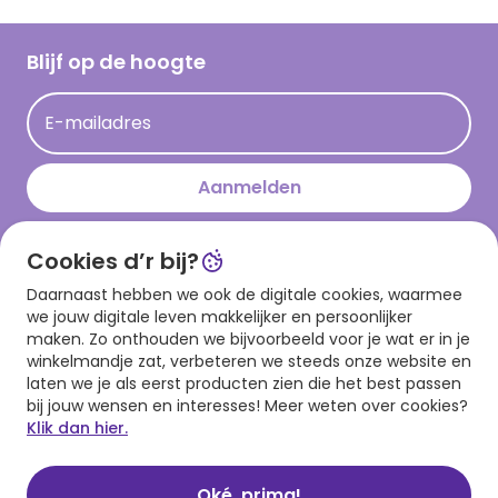
Werken bij Hallmark
Cadeau inspiratie
Hallmark Kaartclub
Blijf op de hoogte
Op kamp gedichten en versjes
Acties
Leuke en grappige op kamp teksten
E-mailadres
Persberichten
kamppost inspiratie
Aanmelden
Cookies d’r bij?
Download onze app
Daarnaast hebben we ook de digitale cookies, waarmee
we jouw digitale leven makkelijker en persoonlijker
maken. Zo onthouden we bijvoorbeeld voor je wat er in je
winkelmandje zat, verbeteren we steeds onze website en
laten we je als eerst producten zien die het best passen
bij jouw wensen en interesses! Meer weten over cookies?
Klik dan hier.
Algemene voorwaarden
Privacy statement
Cookies
© 1999 - 2025 Hallmark
Oké, prima!