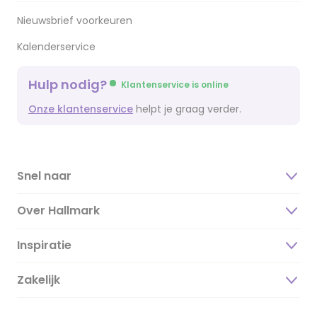
Nieuwsbrief voorkeuren
Kalenderservice
Hulp nodig?
Klantenservice is online
Onze klantenservice
helpt je graag verder.
Snel naar
Over Hallmark
Inspiratie
Over ons
Duurzaamheid
Zakelijk
Magazine
Vacatures
Inspiratieteksten
Inloggen retailer