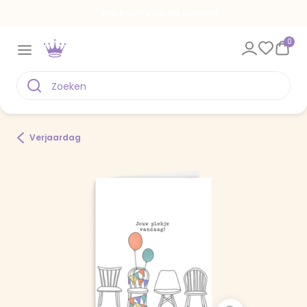
Een kaart voor elk moment
0
Verjaardag