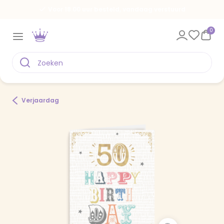
Voor 18.00 uur besteld, vandaag verstuurd
0
Verjaardag