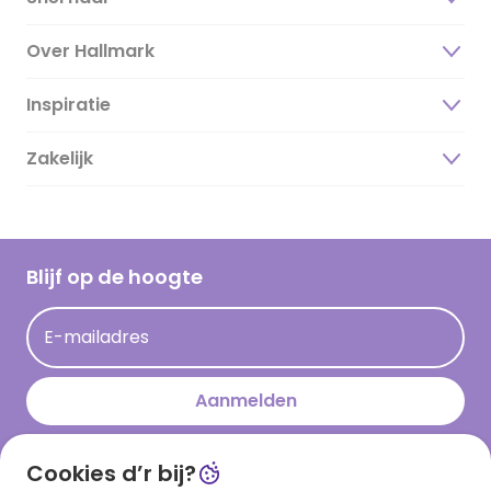
Over Hallmark
Inspiratie
Over ons
Duurzaamheid
Zakelijk
Magazine
Vacatures
Inspiratieteksten
Inloggen retailer
Werken bij Hallmark
Cadeau inspiratie
Hallmark Kaartclub
Blijf op de hoogte
Op kamp gedichten en versjes
Acties
Leuke en grappige op kamp teksten
E-mailadres
Persberichten
kamppost inspiratie
Aanmelden
Cookies d’r bij?
Download onze app