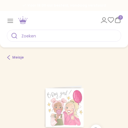
Voor 18.00 uur besteld, vandaag verstuurd
0
Meisje