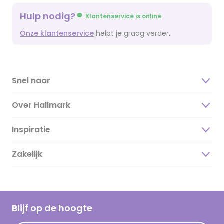
Hulp nodig?
Klantenservice is online
Onze klantenservice
helpt je graag verder.
Snel naar
Over Hallmark
Inspiratie
Over ons
Duurzaamheid
Zakelijk
Magazine
Vacatures
Inspiratieteksten
Inloggen retailer
Werken bij Hallmark
Cadeau inspiratie
Hallmark Kaartclub
Blijf op de hoogte
Op kamp gedichten en versjes
Acties