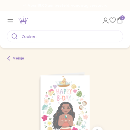
Voor 18.00 uur besteld, vandaag verstuurd
0
Meisje