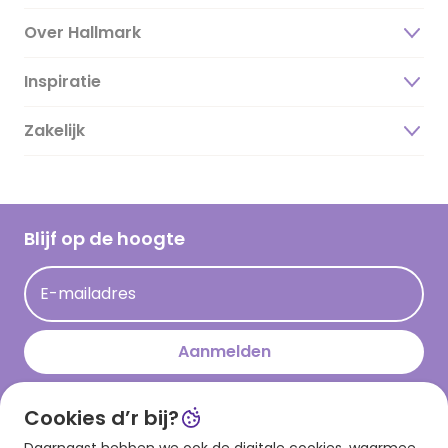
Over Hallmark
Inspiratie
Over ons
Duurzaamheid
Zakelijk
Magazine
Vacatures
Inspiratieteksten
Inloggen retailer
Werken bij Hallmark
Cadeau inspiratie
Hallmark Kaartclub
Blijf op de hoogte
Op kamp gedichten en versjes
Acties
Leuke en grappige op kamp teksten
E-mailadres
Persberichten
kamppost inspiratie
Aanmelden
Cookies d’r bij?
Download onze app