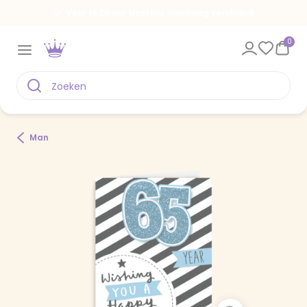
Voor 18.00 uur besteld, vandaag verstuurd
0
Man