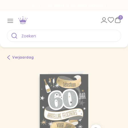
Voor 18.00 uur besteld, vandaag verstuurd
0
Verjaardag