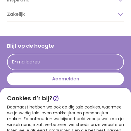
Over ons
Duurzaamheid
Zakelijk
Magazine
Vacatures
Inspiratieteksten
Inloggen retailer
Werken bij Hallmark
Cadeau inspiratie
Hallmark Kaartclub
Blijf op de hoogte
Op kamp gedichten en versjes
Acties
Leuke en grappige op kamp teksten
E-mailadres
Persberichten
kamppost inspiratie
Aanmelden
Cookies d’r bij?
Download onze app
Daarnaast hebben we ook de digitale cookies, waarmee
we jouw digitale leven makkelijker en persoonlijker
maken. Zo onthouden we bijvoorbeeld voor je wat er in je
winkelmandje zat, verbeteren we steeds onze website en
laten we je als eerst producten zien die het best passen