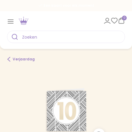
Een kaart voor elk moment
0
Verjaardag