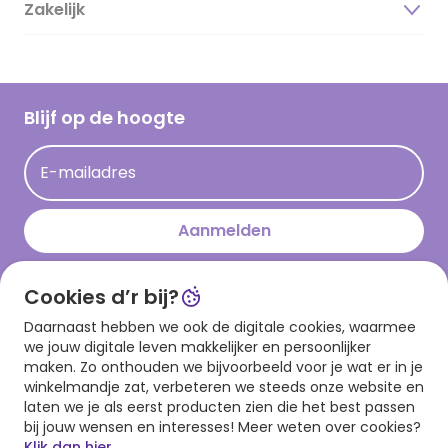
Duurzaamheid
Zakelijk
Magazine
Vacatures
Inspiratieteksten
Inloggen retailer
Werken bij Hallmark
Cadeau inspiratie
Hallmark Kaartclub
Blijf op de hoogte
Op kamp gedichten en versjes
Acties
Leuke en grappige op kamp teksten
E-mailadres
Persberichten
kamppost inspiratie
Aanmelden
Cookies d’r bij?
Download onze app
Daarnaast hebben we ook de digitale cookies, waarmee
we jouw digitale leven makkelijker en persoonlijker
maken. Zo onthouden we bijvoorbeeld voor je wat er in je
winkelmandje zat, verbeteren we steeds onze website en
laten we je als eerst producten zien die het best passen
bij jouw wensen en interesses! Meer weten over cookies?
Klik dan hier.