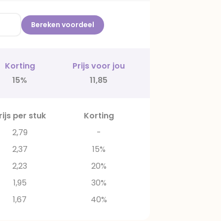
Bereken voordeel
Korting
Prijs voor jou
15%
11,85
rijs per stuk
Korting
2,79
-
2,37
15%
2,23
20%
1,95
30%
1,67
40%