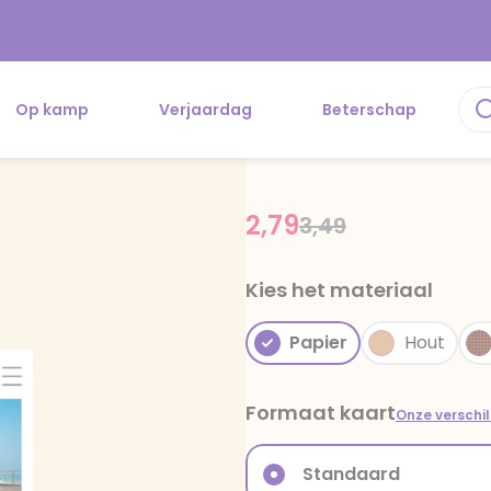
Op kamp
Verjaardag
Beterschap
2,79
Price reduced fr
to
3,49
Kies het materiaal
Papier
Hout
Formaat kaart
Onze verschi
Standaard