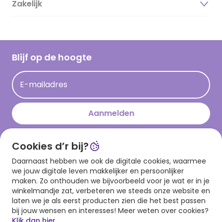
Zakelijk
Magazine
Vacatures
Inspiratieteksten
Inloggen retailer
Werken bij Hallmark
Cadeau inspiratie
Hallmark Kaartclub
Blijf op de hoogte
Op kamp gedichten en versjes
Acties
Leuke en grappige op kamp teksten
E-mailadres
Persberichten
kamppost inspiratie
Aanmelden
Cookies d’r bij?
Download onze app
Daarnaast hebben we ook de digitale cookies, waarmee
we jouw digitale leven makkelijker en persoonlijker
maken. Zo onthouden we bijvoorbeeld voor je wat er in je
winkelmandje zat, verbeteren we steeds onze website en
laten we je als eerst producten zien die het best passen
bij jouw wensen en interesses! Meer weten over cookies?
Klik dan hier.